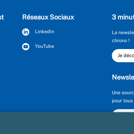
st
Réseaux Sociaux
3 minu
LinkedIn
La newsle
chrono !
YouTube
Je déco
Newsle
Une sourc
pour tous
Je déco