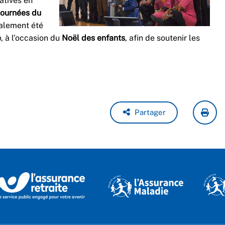
iatives en
ournées du
galement été
e
, à l’occasion du
Noël des enfants
, afin de soutenir les
Partager