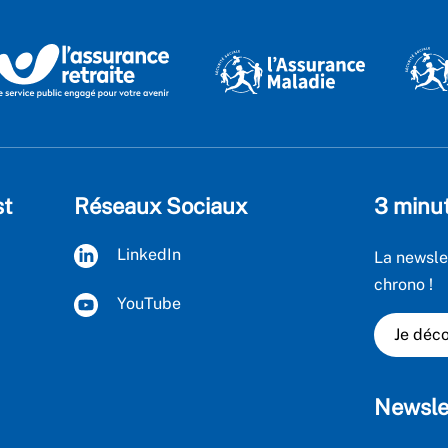
st
Réseaux Sociaux
3 minu
LinkedIn
La newsle
chrono !
YouTube
Je déco
Newsle