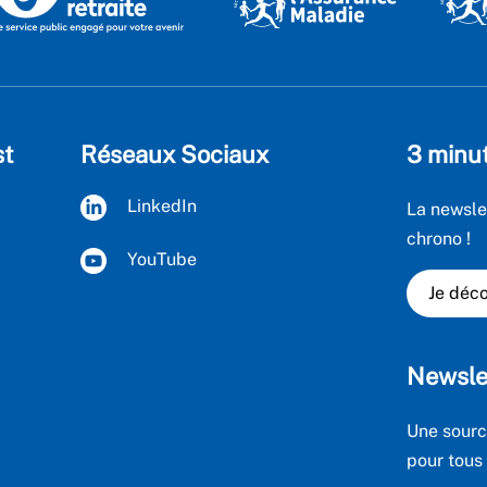
st
Réseaux Sociaux
3 minu
LinkedIn
La newsle
chrono !
YouTube
Je déco
Newsle
Une sourc
pour tous